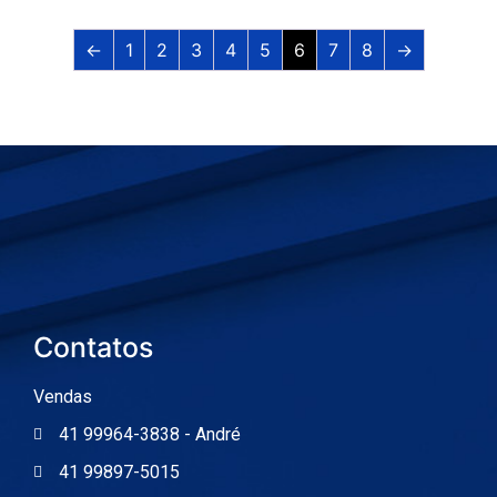
←
1
2
3
4
5
6
7
8
→
Contatos
Vendas
41 99964-3838 - André
41 99897-5015