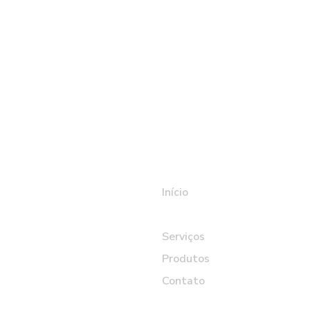
tatos
Saiba mais
s
Início
99964-3838 - André
Quem somos
Serviços
 99897-5015
Produtos
1) 3408-9322
Contato
ndas@isoframe.com.br
 Victor Modesto de Oliveira,