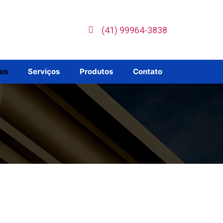
(41) 99964-3838
os
Serviços
Produtos
Contato