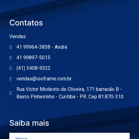
Contatos
Vendas
41 99964-3838 - André
41 99897-5015
(41) 3408-9322
vendas@isoframe.com.br
Rua Victor Modesto de Oliveira, 171 barracão B -
Bairro Pinheirinho - Curitiba - PR. Cep 81.870-310
Saiba mais
Início