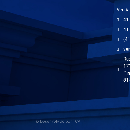
Venda
41 
41
(4
ve
Rua
171
Pin
81
© Desenvolvido por
TCA