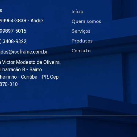
s
Início
99964-3838 - André
Quem somos
Serviços
 99897-5015
Produtos
1) 3408-9322
Contato
ndas@isoframe.com.br
 Victor Modesto de Oliveira,
 barracão B - Bairro
heirinho - Curitiba - PR. Cep
.870-310